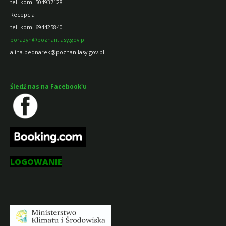
tel. kom. 504937128
Recepcja
tel. kom. 694425840
porazyn@poznan.lasy.gov.pl
alina.bednarek@poznan.lasy.gov.pl
Śledź nas na Facebook'u
LOGOWANIE