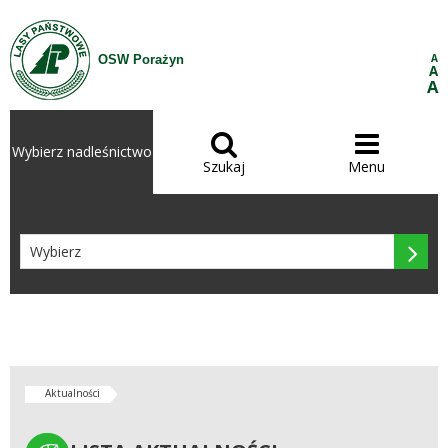
Przejdź do treści
A
OSW Porażyn
A
A


Wybierz nadleśnictwo
Szukaj
Menu

Aktualności