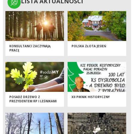
LISTA AKTUALNOŚCI
LISTA AKTUALNOŚCI
KONSULTANCI ZACZYNAJĄ
POLSKA ZŁOTA JESIEŃ
PRACĘ
POSADŹ DRZEWO Z
XII PIKNIK HISTORYCZNY
PREZYDENTEM RP I LEŚNIKAMI