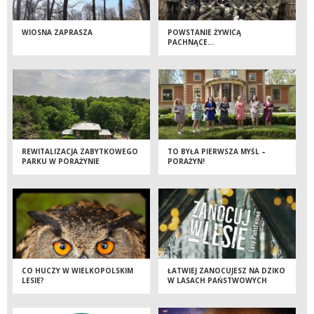
WIOSNA ZAPRASZA
POWSTANIE ŻYWICĄ
PACHNĄCE...
REWITALIZACJA ZABYTKOWEGO
TO BYŁA PIERWSZA MYŚL –
PARKU W PORAŻYNIE
PORAŻYN!
CO HUCZY W WIELKOPOLSKIM
ŁATWIEJ ZANOCUJESZ NA DZIKO
LESIE?
W LASACH PAŃSTWOWYCH