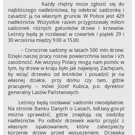
Każdy chętny może zgłosić się do
najbliższego nadleśnictwa, by odebrać sadzonkę i
zasadzić ją na własnym gruncie. W Polsce jest 429
nadleśnictw. Wszystkie razem przygotowały milion
sadzonek różnych gatunków drzew i krzewów.
Leśnicy będą je rozdawać w czwartek i piątek 29 i
30 września między 9.00 a 15.00.
– Corocznie sadzimy w lasach 500 mln drzew.
Dzięki naszej pracy rośnie powierzchnia lasów i ich
zasobność. Ale wszyscy Polacy mogą nam pomóc w
tym, by drzew w kraju było jak najwięcej. Zachęcam,
by wziąć drzewko od leśników i posadzić je na
własnej działce, przy domu czy tam, gdzie
pracujemy – mówi Józef Kubica, p.o. dyrektor
generalny Lasów Państwowych.
Leśnicy będą rozdawać sadzonki nieodpłatnie.
Na stronie Banku Danych o Lasach, bdl.lasy.gov.pl
można sprawdzić, gdzie znajdują się siedziby
nadleśnictw. Po odbiór drzewek warto przyjść z
własnym opakowaniem, które zabezpieczy
korzenie drzew przed wysuszeniem. Drzewka