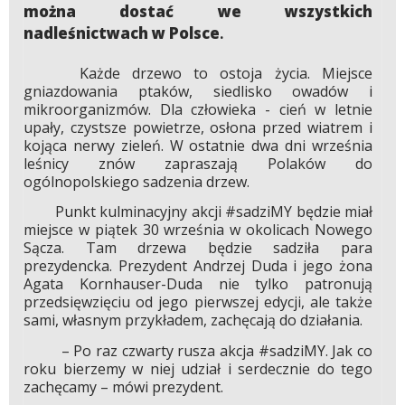
można dostać we wszystkich
nadleśnictwach w Polsce
.
Każde drzewo to ostoja życia. Miejsce
gniazdowania ptaków, siedlisko owadów i
mikroorganizmów. Dla człowieka - cień w letnie
upały, czystsze powietrze, osłona przed wiatrem i
kojąca nerwy zieleń. W ostatnie dwa dni września
leśnicy znów zapraszają Polaków do
ogólnopolskiego sadzenia drzew.
Punkt kulminacyjny akcji #sadziMY będzie miał
miejsce w piątek 30 września w okolicach Nowego
Sącza. Tam drzewa będzie sadziła para
prezydencka. Prezydent Andrzej Duda i jego żona
Agata Kornhauser-Duda nie tylko patronują
przedsięwzięciu od jego pierwszej edycji, ale także
sami, własnym przykładem, zachęcają do działania.
– Po raz czwarty rusza akcja #sadziMY. Jak co
roku bierzemy w niej udział i serdecznie do tego
zachęcamy – mówi prezydent.