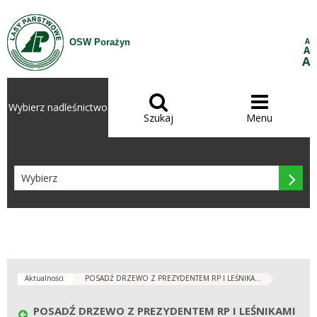
Przejdź do treści
A
OSW Porażyn
A
A


Wybierz nadleśnictwo
Szukaj
Menu

Aktualności
POSADŹ DRZEWO Z PREZYDENTEM RP I LEŚNIKA...
POSADŹ DRZEWO Z PREZYDENTEM RP I LEŚNIKAMI