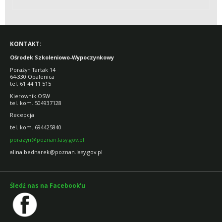
KONTAKT:
Ośrodek Szkoleniowo-Wypoczynkowy
Porażyn Tartak 14
64-330 Opalenica
tel. 61 44 11 515
Kierownik OSW
tel. kom. 504937128
Recepcja
tel. kom. 694425840
porazyn@poznan.lasy.gov.pl
alina.bednarek@poznan.lasy.gov.pl
Śledź nas na Facebook'u