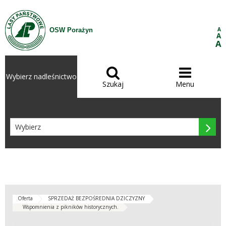
Przejdź do treści
A
OSW Porażyn
A
A


Wybierz nadleśnictwo
Szukaj
Menu

Oferta
SPRZEDAŻ BEZPOŚREDNIA DZICZYZNY
Wspomnienia z pikników historycznych.