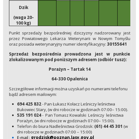
Dzik
(waga 20-
100 kg)
Punkt sprzedaży bezpośredniej dziczyzny nadzorowany jest
przez Powiatowego Lekarza Weterynarii w Nowym Tomyślu
oraz posiada weterynaryjny numer identyfikacyjny:
30155641
Sprzedaż bezpośrednia prowadzona jest w punkcie
zlokalizowanym pod poniższym adresem (odbiór tusz):
Porażyn – Tartak 14
64-330 Opalenica
Szczegółowe informacji można uzyskań po numerami telefonu
bądź adresem mailowym:
694 425 832
- Pan Łukasz Kołacz Leśniczy leśnictwa
Bukowiec Stary, (w dni robocze w godzinach 07:00– 15:00).
535 191 024
- Pan Tomasz Kowalski Leśniczy leśnictwa
Porażyn, (w dni robocze w godzinach 07:00– 15:00).
Telefon do biura Nadleśnictwa Grodzisk:
(61) 44 45 301
(w
dni robocze w godzinach 07:00 – 15:00)
E-mail :
grodzisk@poznan.lasy.gov.pl