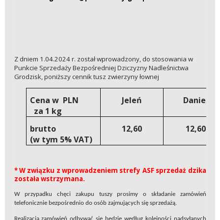
Z dniem 1.04.2024 r. został wprowadzony, do stosowania w
Punkcie Sprzedaży Bezpośredniej Dziczyzny Nadleśnictwa
Grodzisk, poniższy cennik tusz zwierzyny łownej
Cena w PLN
Jeleń
Daniel
za 1 kg
brutto
12,60
12,60
(w tym 5% VAT)
* W związku z wprowadzeniem strefy ASF sprzedaż dzika
została wstrzymana.
W przypadku chęci zakupu tuszy prosimy o składanie zamówień
telefonicznie bezpośrednio do osób zajmujących się sprzedażą.
Realizacja zamówień odbywać się będzie według kolejności nadsyłanych