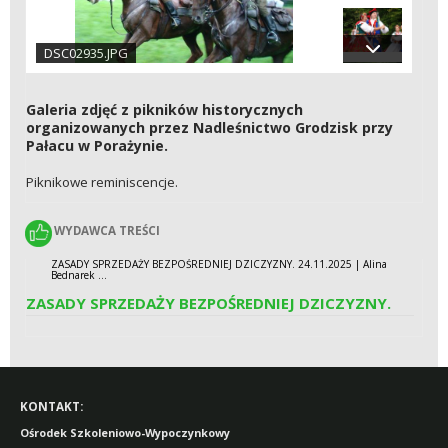
DSC02935.JPG
Galeria zdjęć z pikników historycznych
organizowanych przez Nadleśnictwo Grodzisk przy
Pałacu w Porażynie.
Piknikowe reminiscencje.
WYDAWCA TREŚCI
WYDAWCA TREŚCI
ZASADY SPRZEDAŻY BEZPOŚREDNIEJ DZICZYZNY. 24.11.2025 | Alina
Bednarek ...
ZASADY SPRZEDAŻY BEZPOŚREDNIEJ DZICZYZNY.
KONTAKT:
Ośrodek Szkoleniowo-Wypoczynkowy