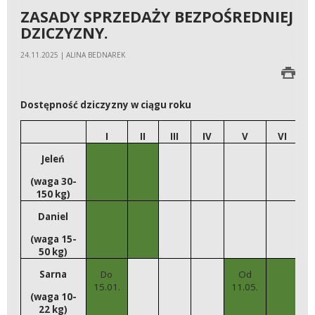
ZASADY SPRZEDAŻY BEZPOŚREDNIEJ
DZICZYZNY.
24.11.2025 | ALINA BEDNAREK
Dostępność dziczyzny w ciągu roku
I
II
III
IV
V
VI
V
Jeleń
(waga 30-
150 kg)
Daniel
(waga 15-
50 kg)
Sarna
Do
Od
15.01.
11.05.
(waga 10-
22 kg)